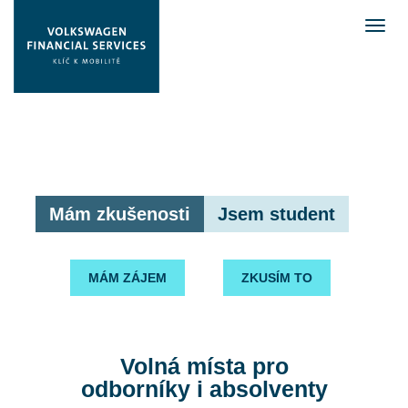
Mám zkušenosti
Jsem student
MÁM ZÁJEM
ZKUSÍM TO
Volná místa pro
odborníky i absolventy